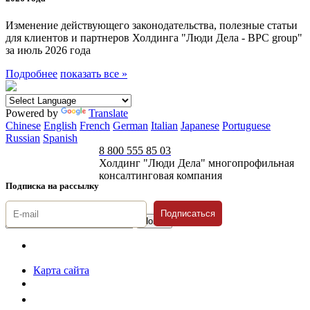
Изменение действующего законодательства, полезные статьи
для клиентов и партнеров Холдинга "Люди Дела - BPC group"
за июль 2026 года
Подробнее
показать все »
Powered by
Translate
Chinese
English
French
German
Italian
Japanese
Portuguese
Russian
Spanish
8 800 555 85 03
Холдинг "Люди Дела" многопрофильная
консалтинговая компания
Подписка на рассылку
Подписаться
© 1996-2026 «Люди
Дела»
Карта сайта
Политика защиты и обработки персональных данных
Положение о порядке хранения и защиты персональных данных