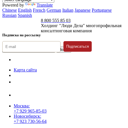
Powered by
Translate
Chinese
English
French
German
Italian
Japanese
Portuguese
Russian
Spanish
8 800 555 85 03
Холдинг "Люди Дела" многопрофильная
консалтинговая компания
Подписка на рассылку
Подписаться
© 1996-2026 «Люди
Дела»
Карта сайта
Политика защиты и обработки персональных данных
Положение о порядке хранения и защиты персональных данных
пользователей
Согласие на обработку персональных данных
Москва:
+7 929 965-85-03
Новосибирск:
+7 923 730-56-64