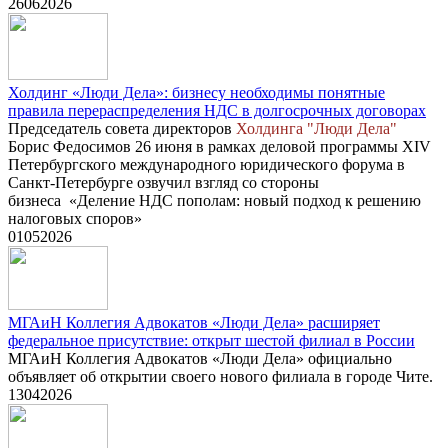
26
06
2026
Холдинг «Люди Дела»: бизнесу необходимы понятные
правила перераспределения НДС в долгосрочных договорах
Председатель совета директоров
Холдинга "Люди Дела"
Борис Федосимов 26 июня в рамках деловой программы XIV
Петербургского международного юридического форума в
Санкт-Петербурге озвучил взгляд со стороны
бизнеса «Деление НДС пополам: новый подход к решению
налоговых споров»
01
05
2026
МГАиН Коллегия Адвокатов «Люди Дела» расширяет
федеральное присутствие: открыт шестой филиал в России
МГАиН Коллегия Адвокатов «Люди Дела» официально
объявляет об открытии своего нового филиала в городе Чите.
13
04
2026