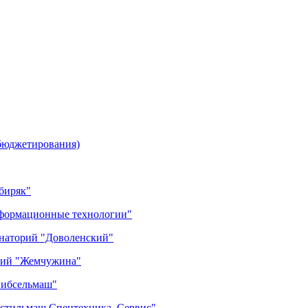
(бюджетирования)
биряк"
нформационные технологии"
анаторий "Доволенский"
орий "Жемчужина"
Сибсельмаш"
кстильмаш.Спецтехника. Сервис"