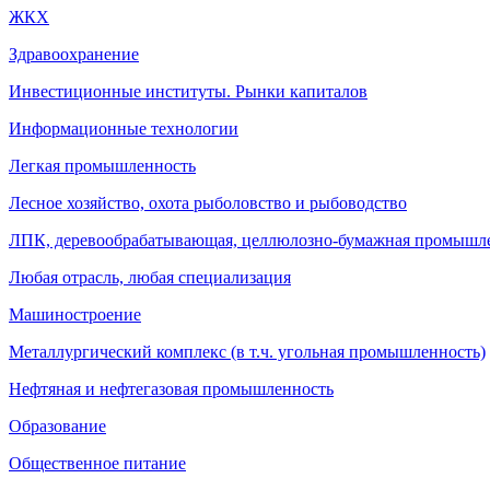
ЖКХ
Здравоохранение
Инвестиционные институты. Рынки капиталов
Информационные технологии
Легкая промышленность
Лесное хозяйство, охота рыболовство и рыбоводство
ЛПК, деревообрабатывающая, целлюлозно-бумажная промышл
Любая отрасль, любая специализация
Машиностроение
Металлургический комплекс (в т.ч. угольная промышленность)
Нефтяная и нефтегазовая промышленность
Образование
Общественное питание