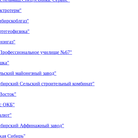
ектротерм"
ибирскоблгаз"
фтегеофизика"
ионгаз"
"Профессиональное училище №67"
шка"
ульский майонезный завод"
ибирский Сельский строительный комбинат"
Восток"
 с ОКБ"
алют"
сибирский Аффинажный завод"
кая Сибирь"