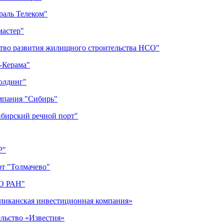
раль Телеком"
мастер"
ство развития жилищного строительства НСО"
-Керама"
олдинг"
мпания "Сибирь"
ибирский речной порт"
Р"
рт "Толмачево"
СО РАН"
бликанская инвестиционная компания»
ельство «Известия»