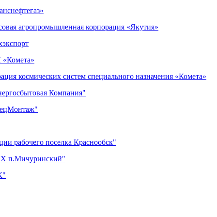
анснефтегаз»
нсовая агропромышленная корпорация «Якутия»
хэкспорт
И «Комета»
рация космических систем специального назначения «Комета»
нергосбытовая Компания"
пецМонтаж"
ции рабочего поселка Краснообск"
ЖКХ п.Мичуринский"
К"