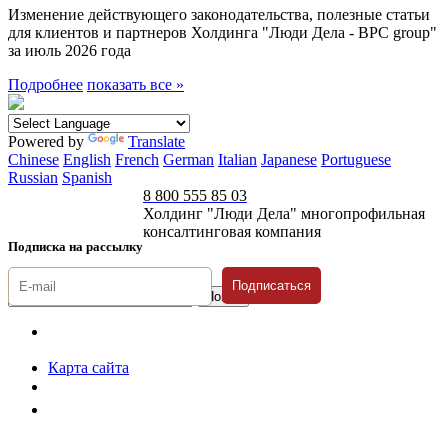
Изменение действующего законодательства, полезные статьи
для клиентов и партнеров Холдинга "Люди Дела - BPC group"
за июль 2026 года
Подробнее
показать все »
Powered by
Translate
Chinese
English
French
German
Italian
Japanese
Portuguese
Russian
Spanish
8 800 555 85 03
Холдинг "Люди Дела" многопрофильная
консалтинговая компания
Подписка на рассылку
Подписаться
© 1996-2026 «Люди
Дела»
Карта сайта
Политика защиты и обработки персональных данных
Положение о порядке хранения и защиты персональных данных
пользователей