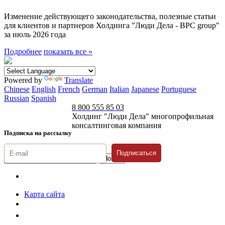
Изменение действующего законодательства, полезные статьи
для клиентов и партнеров Холдинга "Люди Дела - BPC group"
за июль 2026 года
Подробнее
показать все »
Powered by
Translate
Chinese
English
French
German
Italian
Japanese
Portuguese
Russian
Spanish
8 800 555 85 03
Холдинг "Люди Дела" многопрофильная
консалтинговая компания
Подписка на рассылку
Подписаться
© 1996-2026 «Люди
Дела»
Карта сайта
Политика защиты и обработки персональных данных
Положение о порядке хранения и защиты персональных данных